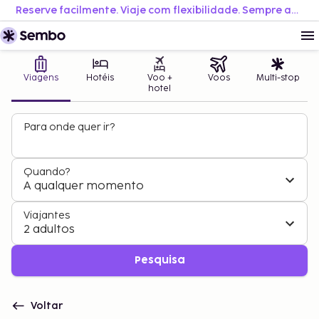
Reserve facilmente. Viaje com flexibilidade. Sempre ao melhor preço.
Viagens
Hotéis
Voo +
Voos
Multi-stop
hotel
Para onde quer ir?
Quando?
A qualquer momento
Viajantes
2 adultos
Pesquisa
Voltar