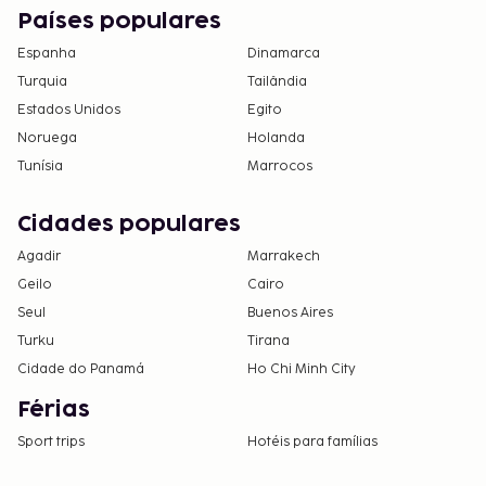
Países populares
Espanha
Dinamarca
Turquia
Tailândia
Estados Unidos
Egito
Noruega
Holanda
Tunísia
Marrocos
Cidades populares
Agadir
Marrakech
Geilo
Cairo
Seul
Buenos Aires
Turku
Tirana
Cidade do Panamá
Ho Chi Minh City
Férias
Sport trips
Hotéis para famílias