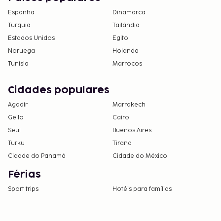
Espanha
Dinamarca
Turquia
Tailândia
Estados Unidos
Egito
Noruega
Holanda
Tunísia
Marrocos
Cidades populares
Agadir
Marrakech
Geilo
Cairo
Seul
Buenos Aires
Turku
Tirana
Cidade do Panamá
Cidade do México
Férias
Sport trips
Hotéis para famílias