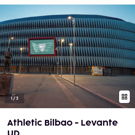
1
/
3
Athletic Bilbao - Levante
UD