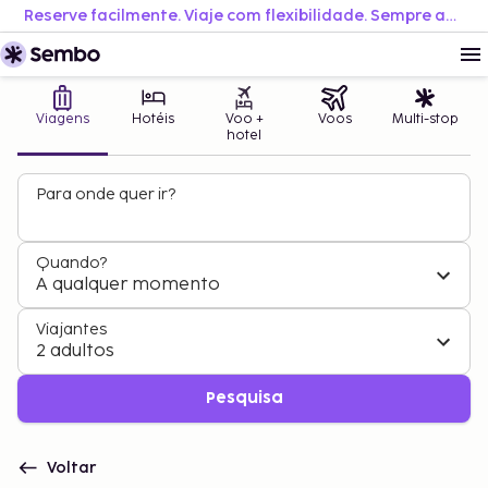
Reserve facilmente. Viaje com flexibilidade. Sempre ao melhor preço.
Viagens
Hotéis
Voo +
Voos
Multi-stop
hotel
Para onde quer ir?
Quando?
A qualquer momento
Viajantes
2 adultos
Pesquisa
Voltar