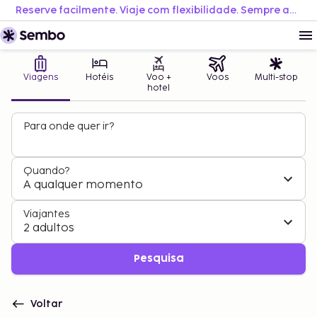
Reserve facilmente. Viaje com flexibilidade. Sempre ao melhor preço.
Viagens
Hotéis
Voo +
Voos
Multi-stop
hotel
Para onde quer ir?
Quando?
A qualquer momento
Viajantes
2 adultos
Pesquisa
Voltar