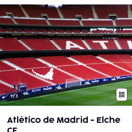
1
/
3
Atlético de Madrid - Elche
CF