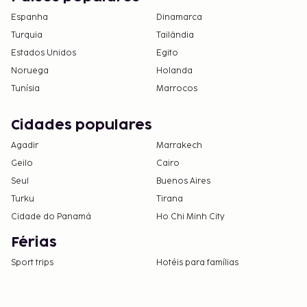
Espanha
Dinamarca
Turquia
Tailândia
Estados Unidos
Egito
Noruega
Holanda
Tunísia
Marrocos
Cidades populares
Agadir
Marrakech
Geilo
Cairo
Seul
Buenos Aires
Turku
Tirana
Cidade do Panamá
Ho Chi Minh City
Férias
Sport trips
Hotéis para famílias