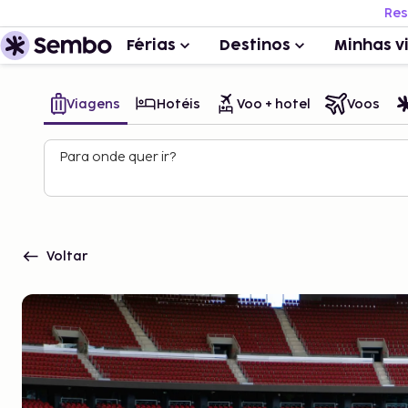
Res
Férias
Destinos
Minhas v
Viagens
Hotéis
Voo + hotel
Voos
Para onde quer ir?
Voltar