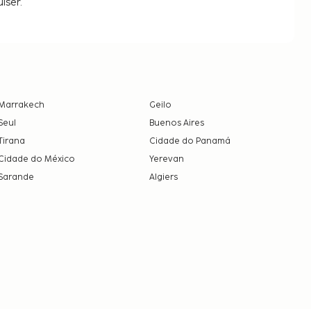
iser.
Marrakech
Geilo
Seul
Buenos Aires
Tirana
Cidade do Panamá
Cidade do México
Yerevan
Sarande
Algiers