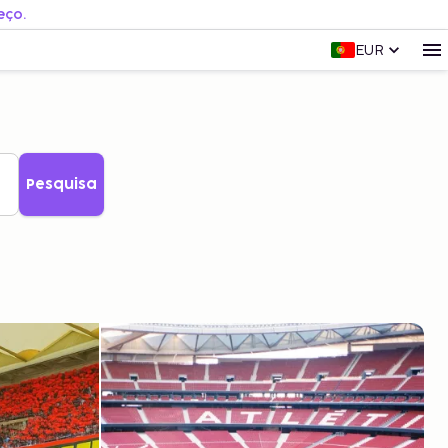
eço.
EUR
Pesquisa