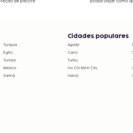
oteção de pacote.
possa viajar como qu
Cidades populares
Turquia
Agadir
Egito
Cairo
Tunísia
Turku
México
Ho Chi Minh City
Vietnã
Hanói