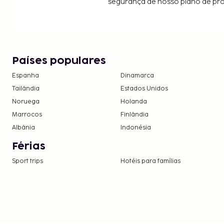
segurança de nosso plano de pr
Países populares
Espanha
Dinamarca
Tailândia
Estados Unidos
Noruega
Holanda
Marrocos
Finlândia
Albânia
Indonésia
Férias
Sport trips
Hotéis para famílias