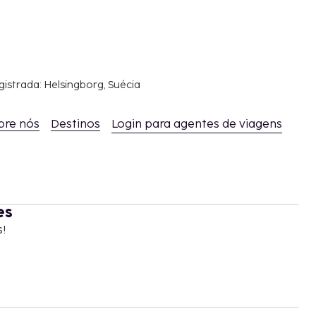
gistrada: Helsingborg, Suécia
bre nós
Destinos
Login para agentes de viagens
es
s!