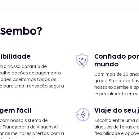
r Sembo?
xibilidade
Confiado por
mundo
m a nossa Garantia de
scolha opções de pagamento
Com mais de 30 anos
dades. Aceitamos todos os
grupo Stena, confiá
o para uma transação segura
nossa expertise e ap
especialmente em vi
gem fácil
Viaje do seu 
 com nosso sistema de
Escolha entre uma a
a Planejadora de Viagem AI,
aluguéis de férias e
r as melhores ofertas, com a
flexibilidade e opçõ