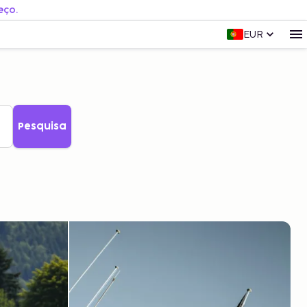
eço.
EUR
Pesquisa