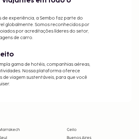
 viajantes em todo o
 de experiência, a Sembo faz parte do
vel globalmente. Somos reconhecidos por
oiados por acreditações líderes do setor,
agens de carro.
jeito
mpla gama de hotéis, companhias aéreas,
 atividades. Nossa plataforma oferece
es de viagem sustentáveis, para que você
iser.
Marrakech
Geilo
Seul
Buenos Aires