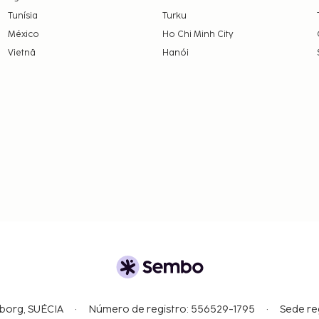
Tunísia
Turku
México
Ho Chi Minh City
Vietnã
Hanói
gborg, SUÉCIA
Número de registro: 556529-1795
Sede re