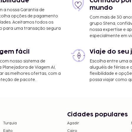
xibilidade
Confiado por
mundo
m a nossa Garantia de
scolha opções de pagamento
Com mais de 30 anos
dades. Aceitamos todos os
grupo Stena, confiá
o para uma transação segura
nossa expertise e ap
especialmente em vi
gem fácil
Viaje do seu 
 com nosso sistema de
Escolha entre uma a
a Planejadora de Viagem AI,
aluguéis de férias e
r as melhores ofertas, com a
flexibilidade e opçõ
oteção de pacote.
possa viajar como qu
Cidades populares
Turquia
Agadir
Egito
Cairo