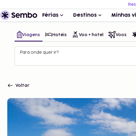
Res
Férias
Destinos
Minhas v
Viagens
Hotéis
Voo + hotel
Voos
Para onde quer ir?
Voltar