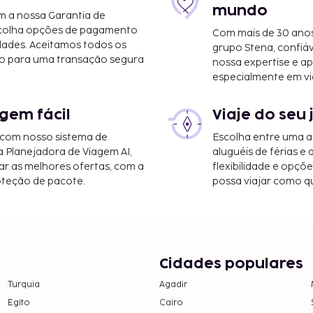
mundo
m a nossa Garantia de
scolha opções de pagamento
Com mais de 30 anos
dades. Aceitamos todos os
grupo Stena, confiá
o para uma transação segura
nossa expertise e ap
especialmente em vi
gem fácil
Viaje do seu 
 com nosso sistema de
Escolha entre uma a
a Planejadora de Viagem AI,
aluguéis de férias e
r as melhores ofertas, com a
flexibilidade e opçõ
oteção de pacote.
possa viajar como qu
Cidades populares
Turquia
Agadir
Egito
Cairo