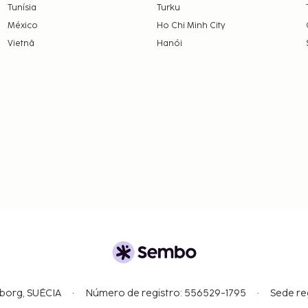
Tunísia
Turku
México
Ho Chi Minh City
Vietnã
Hanói
gborg, SUÉCIA
Número de registro: 556529-1795
Sede re