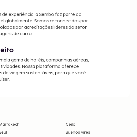
 de experiência, a Sembo faz parte do
vel globalmente. Somos reconhecidos por
oiados por acreditações líderes do setor,
agens de carro.
jeito
mpla gama de hotéis, companhias aéreas,
 atividades. Nossa plataforma oferece
es de viagem sustentáveis, para que você
iser.
Marrakech
Geilo
Seul
Buenos Aires