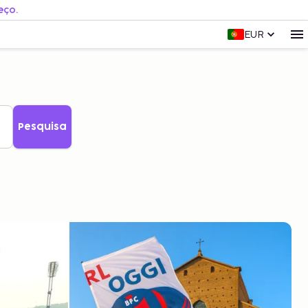
eço.
EUR
Pesquisa