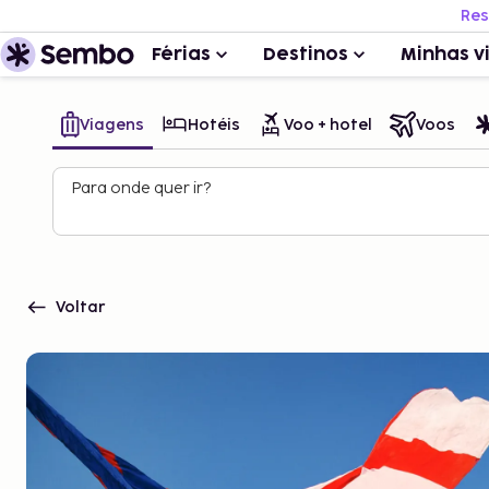
Res
Férias
Destinos
Minhas v
Viagens
Hotéis
Voo + hotel
Voos
Para onde quer ir?
Voltar