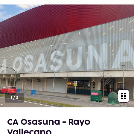
1
/
3
CA Osasuna - Rayo
Vallecano