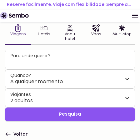
Reserve facilmente. Viaje com flexibilidade. Sempre ao melhor preço.
Viagens
Hotéis
Voo +
Voos
Multi-stop
hotel
Para onde quer ir?
Quando?
A qualquer momento
Viajantes
2 adultos
Pesquisa
Voltar