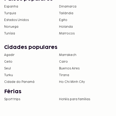
Espanha
Dinamarca
Turquia
Tailândia
Estados Unidos
Egito
Noruega
Holanda
Tunísia
Marrocos
Cidades populares
Agadir
Marrakech
Geilo
Cairo
Seul
Buenos Aires
Turku
Tirana
Cidade do Panamá
Ho Chi Minh City
Férias
Sport trips
Hotéis para famílias