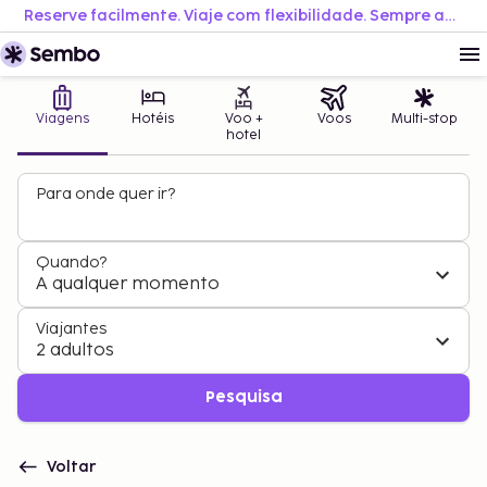
Reserve facilmente. Viaje com flexibilidade. Sempre ao melhor preço.
Viagens
Hotéis
Voo +
Voos
Multi-stop
hotel
Para onde quer ir?
Quando?
A qualquer momento
Viajantes
2 adultos
Pesquisa
Voltar