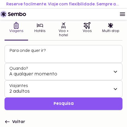
Reserve facilmente. Viaje com flexibilidade. Sempre ao melhor preço.
Viagens
Hotéis
Voo +
Voos
Multi-stop
hotel
Para onde quer ir?
Quando?
A qualquer momento
Viajantes
2 adultos
Pesquisa
Voltar