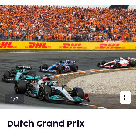
1
/
3
Dutch Grand Prix