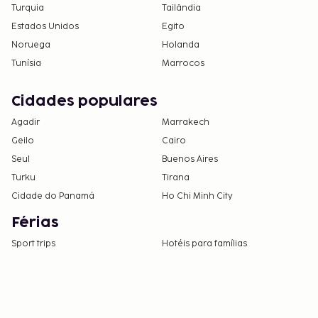
Turquia
Tailândia
Estados Unidos
Egito
Noruega
Holanda
Tunísia
Marrocos
Cidades populares
Agadir
Marrakech
Geilo
Cairo
Seul
Buenos Aires
Turku
Tirana
Cidade do Panamá
Ho Chi Minh City
Férias
Sport trips
Hotéis para famílias