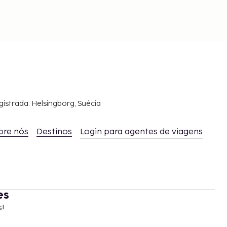
gistrada: Helsingborg, Suécia
bre nós
Destinos
Login para agentes de viagens
es
s!