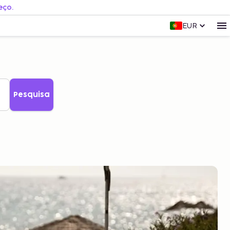
eço.
EUR
Pesquisa