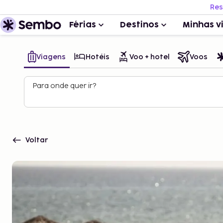
Res
Férias
Destinos
Minhas v
Viagens
Hotéis
Voo + hotel
Voos
Para onde quer ir?
Voltar