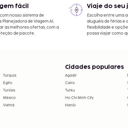
gem fácil
Viaje do seu 
 com nosso sistema de
Escolha entre uma a
a Planejadora de Viagem AI,
aluguéis de férias e
r as melhores ofertas, com a
flexibilidade e opçõ
oteção de pacote.
possa viajar como qu
Cidades populares
Turquia
Agadir
Egito
Cairo
Tunísia
Turku
México
Ho Chi Minh City
Vietnã
Hanói