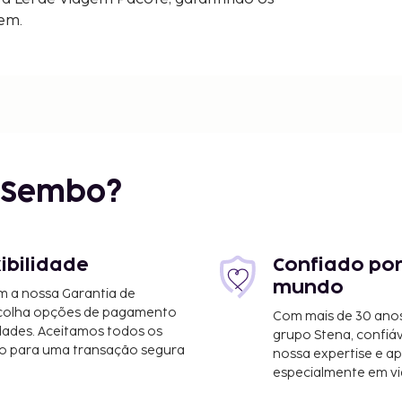
gem.
r Sembo?
xibilidade
Confiado por
mundo
m a nossa Garantia de
scolha opções de pagamento
Com mais de 30 anos
dades. Aceitamos todos os
grupo Stena, confiá
o para uma transação segura
nossa expertise e ap
especialmente em vi