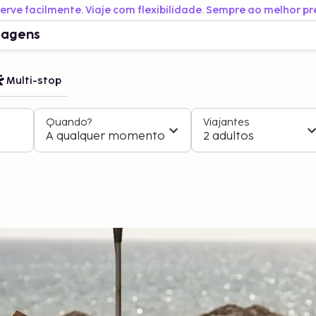
erve facilmente. Viaje com flexibilidade. Sempre ao melhor pr
iagens
Multi-stop
Quando?
Viajantes
A qualquer momento
2 adultos