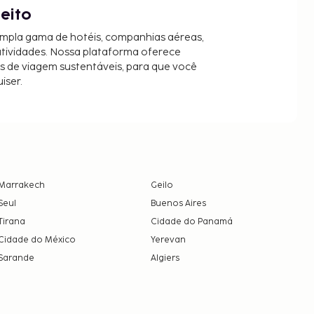
jeito
mpla gama de hotéis, companhias aéreas,
 atividades. Nossa plataforma oferece
es de viagem sustentáveis, para que você
iser.
Marrakech
Geilo
Seul
Buenos Aires
Tirana
Cidade do Panamá
Cidade do México
Yerevan
Sarande
Algiers