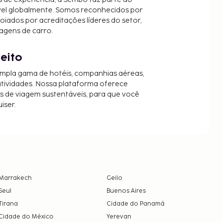
vel globalmente. Somos reconhecidos por
oiados por acreditações líderes do setor,
agens de carro.
jeito
mpla gama de hotéis, companhias aéreas,
 atividades. Nossa plataforma oferece
es de viagem sustentáveis, para que você
iser.
Marrakech
Geilo
Seul
Buenos Aires
Tirana
Cidade do Panamá
Cidade do México
Yerevan