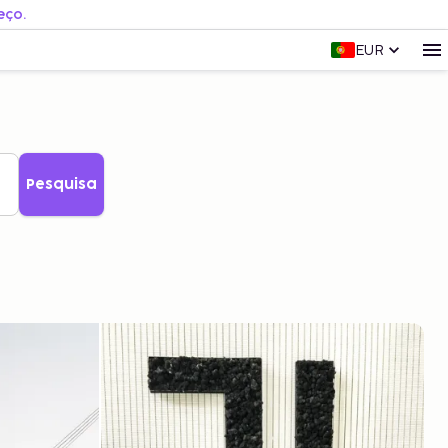
eço.
EUR
Pesquisa