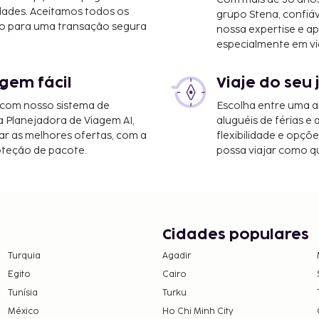
dades. Aceitamos todos os
grupo Stena, confiá
o para uma transação segura
nossa expertise e ap
especialmente em vi
gem fácil
Viaje do seu 
 com nosso sistema de
Escolha entre uma a
a Planejadora de Viagem AI,
aluguéis de férias e
r as melhores ofertas, com a
flexibilidade e opçõ
oteção de pacote.
possa viajar como qu
Cidades populares
Turquia
Agadir
Egito
Cairo
Tunísia
Turku
México
Ho Chi Minh City