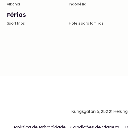
Albânia
Indonésia
Férias
Sport trips
Hotéis para famílias
Kungsgatan 6, 252 21 Helsin
Política de Privacidade
Condições de Viagem
T