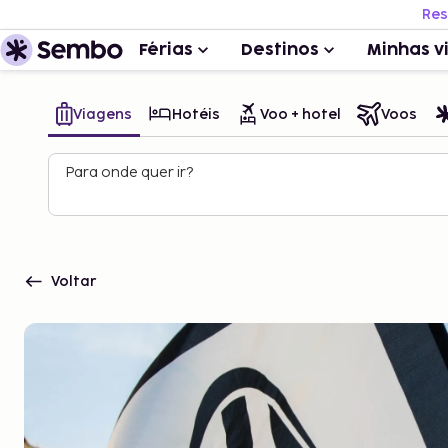
Res
Férias
Destinos
Minhas v
Viagens
Hotéis
Voo + hotel
Voos
Para onde quer ir?
Voltar