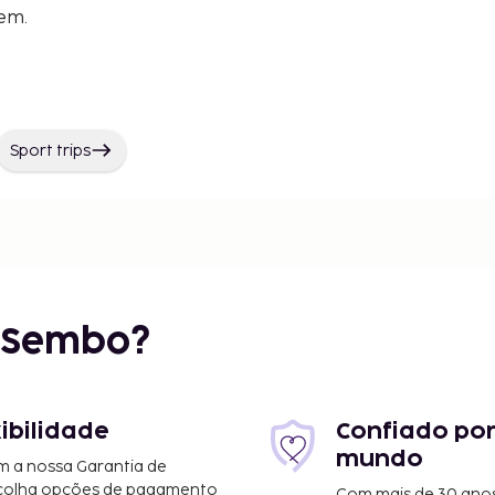
gem.
Sport trips
r Sembo?
xibilidade
Confiado por
mundo
m a nossa Garantia de
scolha opções de pagamento
Com mais de 30 anos