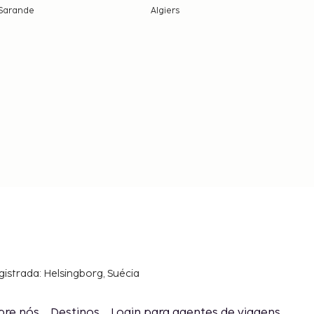
Sarande
Algiers
gistrada: Helsingborg, Suécia
bre nós
Destinos
Login para agentes de viagens