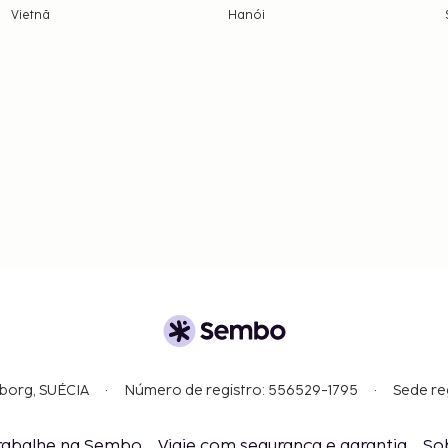
Vietnã
Hanói
gborg, SUÉCIA
Número de registro: 556529-1795
Sede re
rabalhe na Sembo
Viaje com segurança e garantia
So