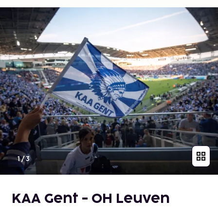
1
/
3
KAA Gent - OH Leuven