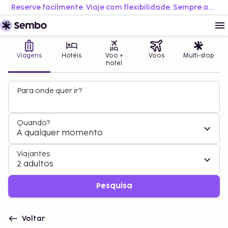
Reserve facilmente. Viaje com flexibilidade. Sempre ao melhor preço.
Viagens
Hotéis
Voo +
Voos
Multi-stop
hotel
Para onde quer ir?
Quando?
A qualquer momento
Viajantes
2 adultos
Pesquisa
Voltar