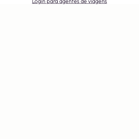
Login para agentes de viagens
Configurações de cookies
Não perca – receba as últimas
atualizações
Mantenha-se atualizado com as últimas novidades
de nós! Obtenha dicas de viagem, inspiração e
acesso a ofertas exclusivas.
Inscrever-se
©
2026
Stena Line Travel Group AB