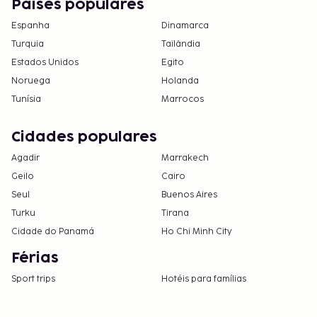
Países populares
Espanha
Dinamarca
Turquia
Tailândia
Estados Unidos
Egito
Noruega
Holanda
Tunísia
Marrocos
Cidades populares
Agadir
Marrakech
Geilo
Cairo
Seul
Buenos Aires
Turku
Tirana
Cidade do Panamá
Ho Chi Minh City
Férias
Sport trips
Hotéis para famílias