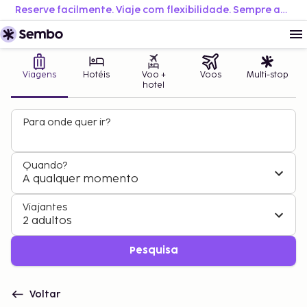
Reserve facilmente. Viaje com flexibilidade. Sempre ao melhor preço.
Viagens
Hotéis
Voo +
Voos
Multi-stop
hotel
Para onde quer ir?
Quando?
A qualquer momento
Viajantes
2 adultos
Pesquisa
Voltar