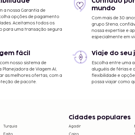
xibilidade
Confiado por
mundo
m a nossa Garantia de
scolha opções de pagamento
Com mais de 30 anos
dades. Aceitamos todos os
grupo Stena, confiá
o para uma transação segura
nossa expertise e ap
especialmente em vi
gem fácil
Viaje do seu 
 com nosso sistema de
Escolha entre uma a
a Planejadora de Viagem AI,
aluguéis de férias e
r as melhores ofertas, com a
flexibilidade e opçõ
oteção de pacote.
possa viajar como qu
Cidades populares
Turquia
Agadir
Egito
Cairo