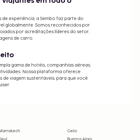
 viajantes em todo o
 de experiência, a Sembo faz parte do
vel globalmente. Somos reconhecidos por
oiados por acreditações líderes do setor,
agens de carro.
jeito
mpla gama de hotéis, companhias aéreas,
 atividades. Nossa plataforma oferece
es de viagem sustentáveis, para que você
iser.
Marrakech
Geilo
Seul
Buenos Aires