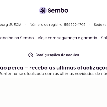
gborg, SUÉCIA
Número de registro: 556529-1795
Sede re
rabalhe na Sembo
Viaje com segurança e garantia
So
Configurações de cookies
ão perca – receba as últimas atualizaçõ
antenha-se atualizado com as últimas novidades de nó
Obtenha dicas de viagem, inspiração e acesso a ofertas
exclusivas.
Inscrever-se