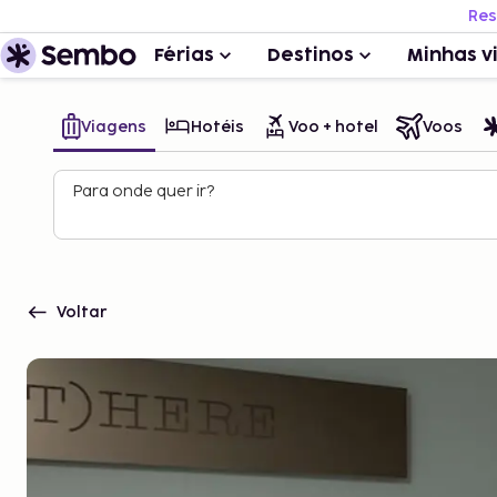
Res
Férias
Destinos
Minhas v
Viagens
Hotéis
Voo + hotel
Voos
Para onde quer ir?
Voltar