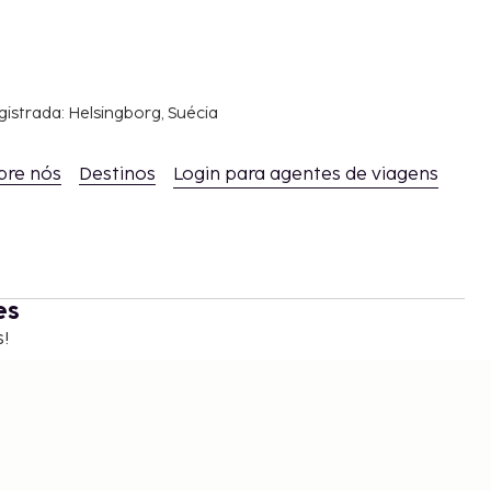
gistrada: Helsingborg, Suécia
bre nós
Destinos
Login para agentes de viagens
es
s!