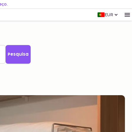
eço.
EUR
Pesquisa