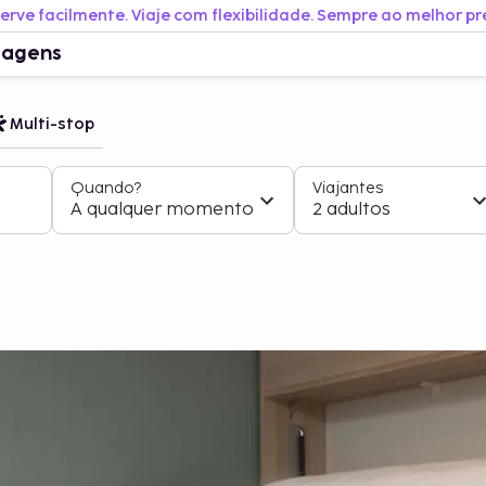
erve facilmente. Viaje com flexibilidade. Sempre ao melhor pr
iagens
Multi-stop
Quando?
Viajantes
A qualquer momento
2 adultos