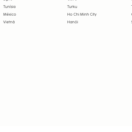
Tunísia
Turku
México
Ho Chi Minh City
Vietnã
Hanói