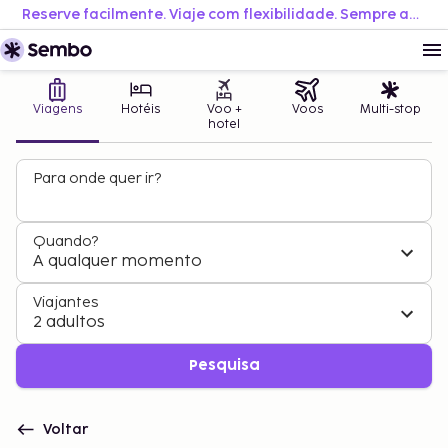
Reserve facilmente. Viaje com flexibilidade. Sempre ao melhor preço.
Viagens
Hotéis
Voo +
Voos
Multi-stop
hotel
Para onde quer ir?
Quando?
A qualquer momento
Viajantes
2 adultos
Pesquisa
Voltar