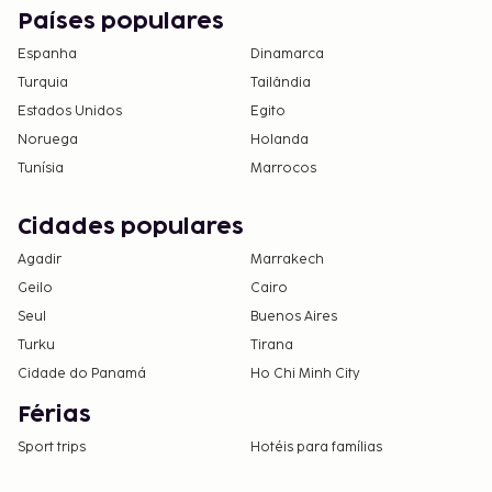
Países populares
Espanha
Dinamarca
Turquia
Tailândia
Estados Unidos
Egito
Noruega
Holanda
Tunísia
Marrocos
Cidades populares
Agadir
Marrakech
Geilo
Cairo
Seul
Buenos Aires
Turku
Tirana
Cidade do Panamá
Ho Chi Minh City
Férias
Sport trips
Hotéis para famílias