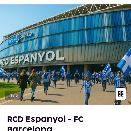
1
/
3
RCD Espanyol - FC
Barcelona