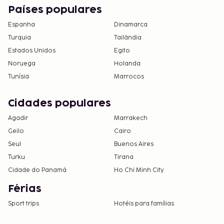
Países populares
Espanha
Dinamarca
Turquia
Tailândia
Estados Unidos
Egito
Noruega
Holanda
Tunísia
Marrocos
Cidades populares
Agadir
Marrakech
Geilo
Cairo
Seul
Buenos Aires
Turku
Tirana
Cidade do Panamá
Ho Chi Minh City
Férias
Sport trips
Hotéis para famílias