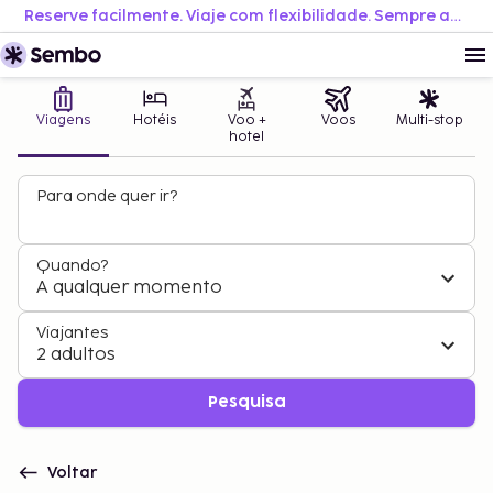
Reserve facilmente. Viaje com flexibilidade. Sempre ao melhor preço.
Viagens
Hotéis
Voo +
Voos
Multi-stop
hotel
Para onde quer ir?
Quando?
A qualquer momento
Viajantes
2 adultos
Pesquisa
Voltar