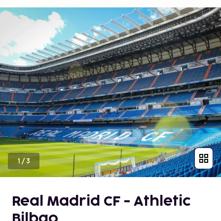
1
/
3
Real Madrid CF - Athletic
Bilbao