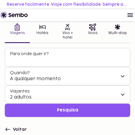
Reserve facilmente. Viaje com flexibilidade. Sempre ao melhor preço.
Viagens
Hotéis
Voo +
Voos
Multi-stop
hotel
Para onde quer ir?
Quando?
A qualquer momento
Viajantes
2 adultos
Pesquisa
Voltar