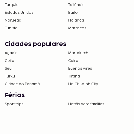
Turquia
Tailândia
Estados Unidos
Egito
Noruega
Holanda
Tunísia
Marrocos
Cidades populares
Agadir
Marrakech
Geilo
Cairo
Seul
Buenos Aires
Turku
Tirana
Cidade do Panamá
Ho Chi Minh City
Férias
Sport trips
Hotéis para famílias