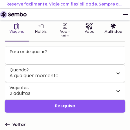
Reserve facilmente. Viaje com flexibilidade. Sempre ao melhor preço.
Viagens
Hotéis
Voo +
Voos
Multi-stop
hotel
Para onde quer ir?
Quando?
A qualquer momento
Viajantes
2 adultos
Pesquisa
Voltar