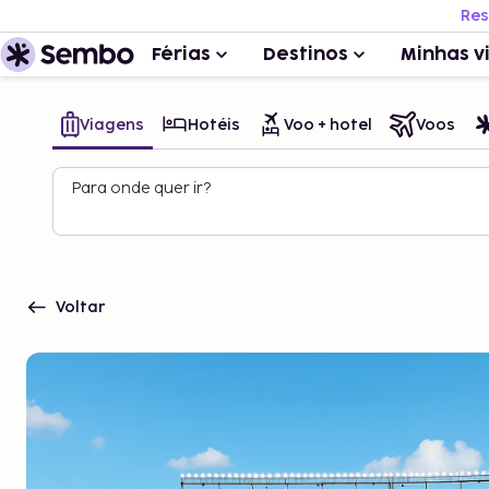
Res
Férias
Destinos
Minhas v
Viagens
Hotéis
Voo + hotel
Voos
Para onde quer ir?
Voltar