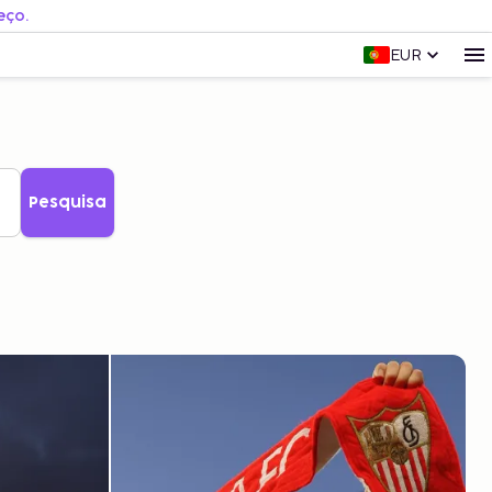
eço.
EUR
Pesquisa