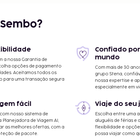
r Sembo?
xibilidade
Confiado por
mundo
m a nossa Garantia de
scolha opções de pagamento
Com mais de 30 anos
dades. Aceitamos todos os
grupo Stena, confiá
o para uma transação segura
nossa expertise e ap
especialmente em vi
gem fácil
Viaje do seu 
 com nosso sistema de
Escolha entre uma a
a Planejadora de Viagem AI,
aluguéis de férias e
r as melhores ofertas, com a
flexibilidade e opçõ
oteção de pacote.
possa viajar como qu