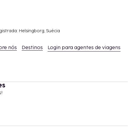
gistrada: Helsingborg, Suécia
bre nós
Destinos
Login para agentes de viagens
es
s!