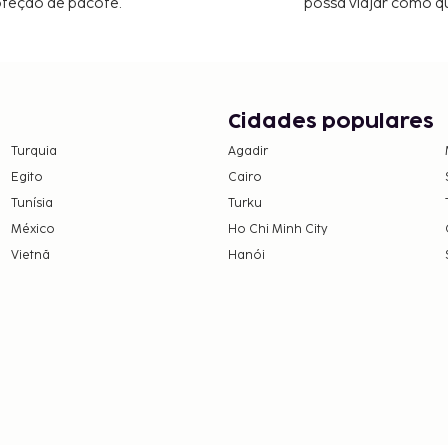
oteção de pacote.
possa viajar como qu
Cidades populares
Turquia
Agadir
Egito
Cairo
Tunísia
Turku
México
Ho Chi Minh City
Vietnã
Hanói