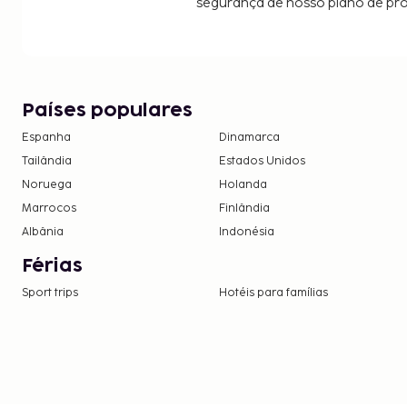
segurança de nosso plano de pr
Países populares
Espanha
Dinamarca
Tailândia
Estados Unidos
Noruega
Holanda
Marrocos
Finlândia
Albânia
Indonésia
Férias
Sport trips
Hotéis para famílias