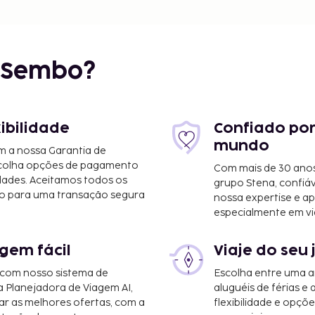
r Sembo?
xibilidade
Confiado por
mundo
m a nossa Garantia de
scolha opções de pagamento
Com mais de 30 anos
dades. Aceitamos todos os
grupo Stena, confiá
o para uma transação segura
nossa expertise e ap
especialmente em vi
gem fácil
Viaje do seu 
 com nosso sistema de
Escolha entre uma a
a Planejadora de Viagem AI,
aluguéis de férias e
r as melhores ofertas, com a
flexibilidade e opçõ