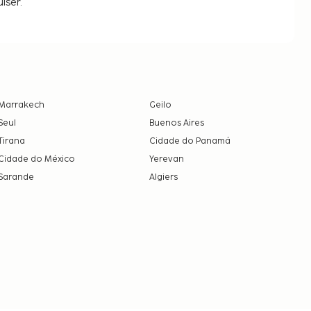
iser.
Marrakech
Geilo
Seul
Buenos Aires
Tirana
Cidade do Panamá
Cidade do México
Yerevan
Sarande
Algiers