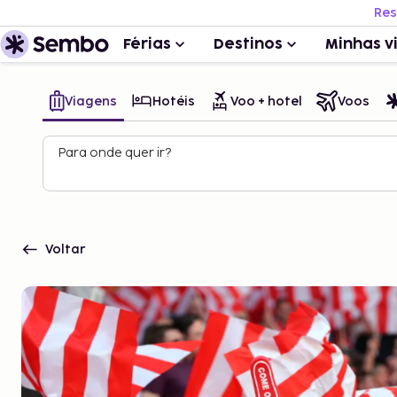
Res
Férias
Destinos
Minhas v
Viagens
Hotéis
Voo + hotel
Voos
Para onde quer ir?
Voltar