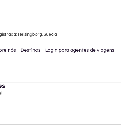
gistrada: Helsingborg, Suécia
bre nós
Destinos
Login para agentes de viagens
es
s!