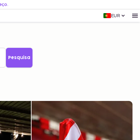
eço.
EUR
Pesquisa