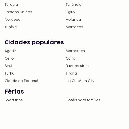
Turquia
Tailândia
Estados Unidos
Egito
Noruega
Holanda
Tunísia
Marrocos
Cidades populares
Agadir
Marrakech
Geilo
Cairo
Seul
Buenos Aires
Turku
Tirana
Cidade do Panamá
Ho Chi Minh City
Férias
Sport trips
Hotéis para famílias