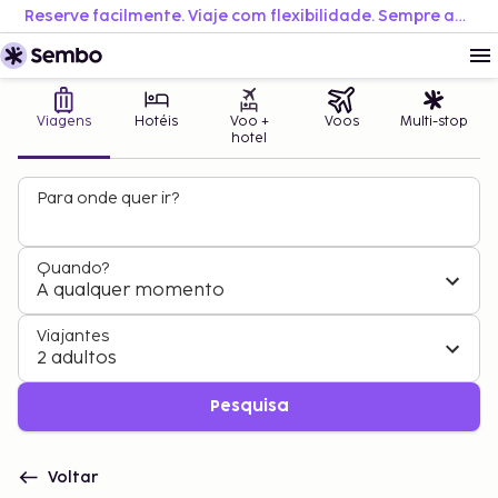
Reserve facilmente. Viaje com flexibilidade. Sempre ao melhor preço.
Viagens
Hotéis
Voo +
Voos
Multi-stop
hotel
Para onde quer ir?
Quando?
A qualquer momento
Viajantes
2 adultos
Pesquisa
Voltar