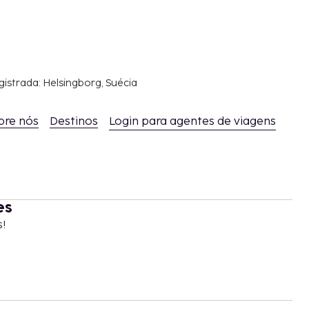
gistrada: Helsingborg, Suécia
bre nós
Destinos
Login para agentes de viagens
es
s!