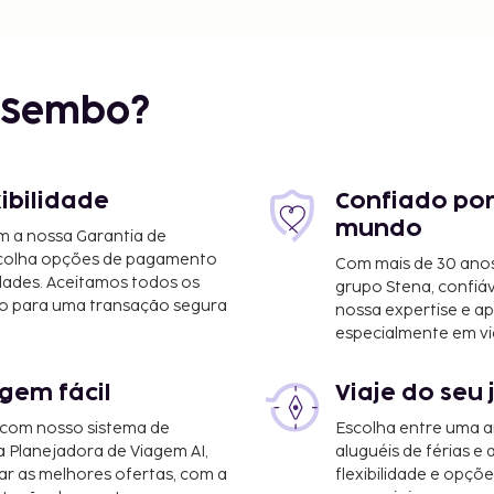
r Sembo?
xibilidade
Confiado por
mundo
m a nossa Garantia de
scolha opções de pagamento
Com mais de 30 anos
dades. Aceitamos todos os
grupo Stena, confiá
o para uma transação segura
nossa expertise e ap
especialmente em vi
gem fácil
Viaje do seu 
 com nosso sistema de
Escolha entre uma a
a Planejadora de Viagem AI,
aluguéis de férias e
r as melhores ofertas, com a
flexibilidade e opçõ