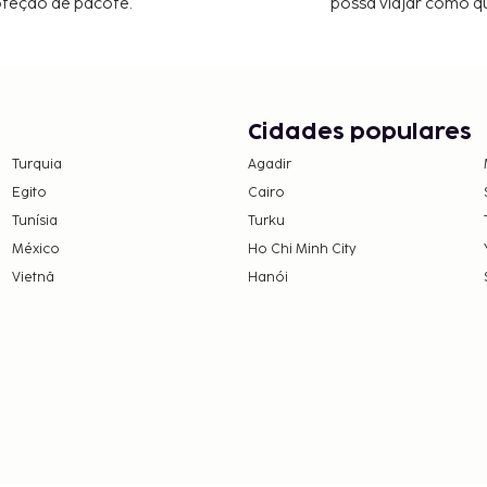
oteção de pacote.
possa viajar como qu
Cidades populares
Turquia
Agadir
Egito
Cairo
Tunísia
Turku
México
Ho Chi Minh City
Vietnã
Hanói