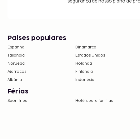
segurança de nosso plano de pr
Países populares
Espanha
Dinamarca
Tailândia
Estados Unidos
Noruega
Holanda
Marrocos
Finlândia
Albânia
Indonésia
Férias
Sport trips
Hotéis para famílias