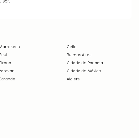
iser.
Marrakech
Geilo
Seul
Buenos Aires
Tirana
Cidade do Panamá
Yerevan
Cidade do México
Sarande
Algiers