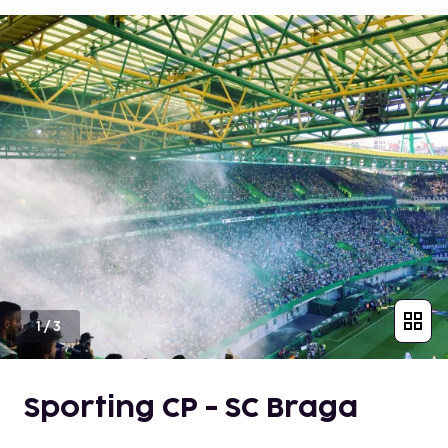
1
/
3
Sporting CP - SC Braga