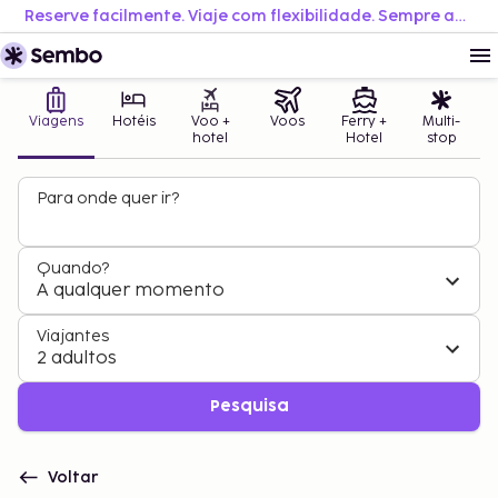
Reserve facilmente. Viaje com flexibilidade. Sempre ao melhor preço.
Viagens
Hotéis
Voo +
Voos
Ferry +
Multi-
hotel
Hotel
stop
Para onde quer ir?
Quando?
A qualquer momento
Viajantes
2 adultos
Pesquisa
Voltar