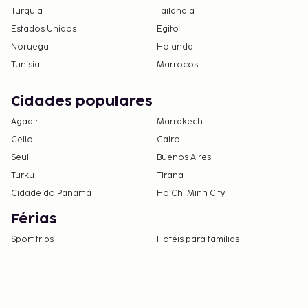
Turquia
Tailândia
Estados Unidos
Egito
Noruega
Holanda
Tunísia
Marrocos
Cidades populares
Agadir
Marrakech
Geilo
Cairo
Seul
Buenos Aires
Turku
Tirana
Cidade do Panamá
Ho Chi Minh City
Férias
Sport trips
Hotéis para famílias