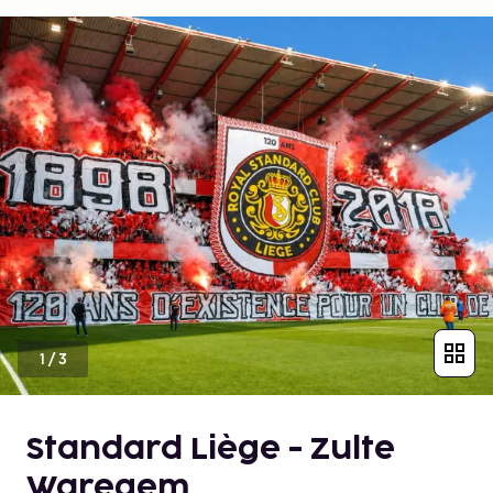
1
/
3
Standard Liège - Zulte
Waregem