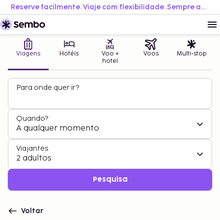
Reserve facilmente. Viaje com flexibilidade. Sempre ao melhor preço.
Viagens
Hotéis
Voo +
Voos
Multi-stop
hotel
Para onde quer ir?
Quando?
A qualquer momento
Viajantes
2 adultos
Pesquisa
Voltar